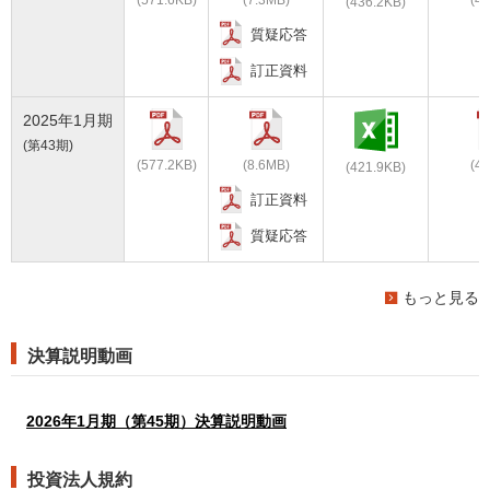
(571.6KB)
(7.3MB)
(4.
(436.2KB)
質疑応答
訂正資料
2025年1月期
(第43期)
(577.2KB)
(8.6MB)
(4.
(421.9KB)
訂正資料
質疑応答
もっと見る
決算説明動画
2026年1月期（第45期）決算説明動画
投資法人規約