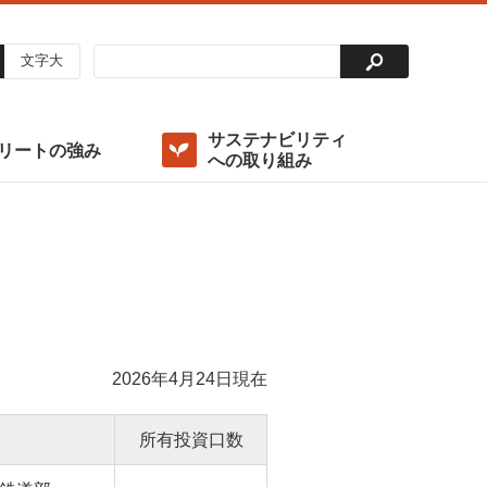
文字大
サステナビリティ
リートの強み
への取り組み
投資法人の仕組み
稼働率
出資総額及び主要な投資主
決算ハイライト
外部成長方針
重要課題（マテリアリティ）の特定
コンプライアンスポリシー
アナリストカバレッジ
環境（Environment）
ディスクロージャーポリシー
ガバナンス（Governance）/ ガバナンス体制の整備・
運用
グリーンファイナンス
2026年4月24日現在
所有投資口数