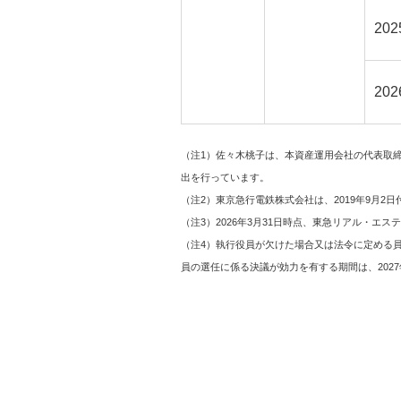
202
20
（注1）佐々木桃子は、本資産運用会社の代表取締
出を行っています。
（注2）東京急行電鉄株式会社は、2019年9月2
（注3）2026年3月31日時点、東急リアル・
（注4）執行役員が欠けた場合又は法令に定める員
員の選任に係る決議が効力を有する期間は、2027