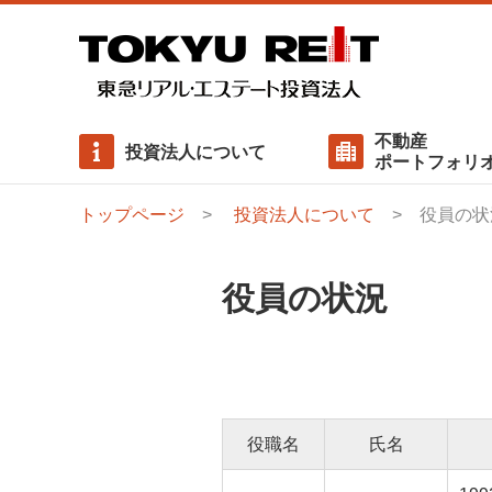
不動産
投資法人について
ポートフォリ
トップページ
投資法人について
役員の状
執行役員ご挨拶
物件一覧
有利子負債一覧
ニュースリリース
基本方針
サステナビリティに対する考え方
役員の状況
用途比率・ 地域比率
分配金
内部成長方針
ステークホルダーエンゲージメント
役員の状況
資産運用報酬
投資主総会
社会（Social）/ 社会配慮への取り組み
ガバナンス（Governance）/ コンプライアンス・リ
クマネジメント
役職名
氏名
サステナビリティレポート / GRIスタンダード対照