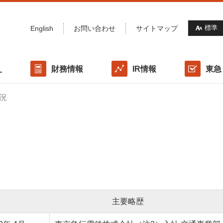
標準
English
お問い合わせ
サイトマップ
財務情報
IR情報
東急
オ
況
概要/沿革
ポートフォリオマップ
格付けの情報
IRライブラリー
東急(株)との協働体制
サステナビリティ方針・推進体制
利害関係者取引規程
各種データ
IRカレンダー
財務方針
気候変動への対応
投資口諸手続き
社会（Social）/ 資産運用会社の役職員への取り組み
ス
国際イニシアティブ / 外部認証・評価
主要略歴
表