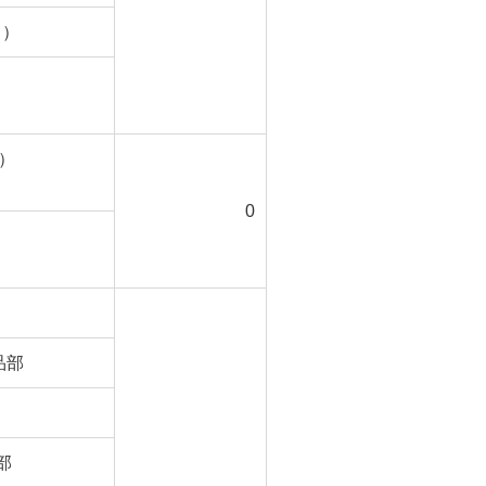
る）
）
0
品部
部