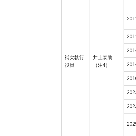
20
201
20
補欠執行
井上泰助
20
役員
（注4）
20
20
20
20