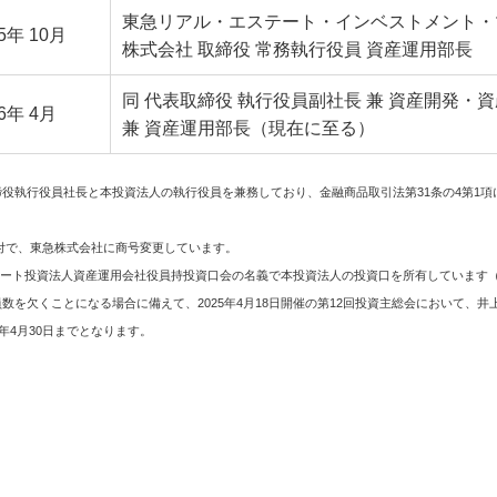
東急リアル・エステート・インベストメント・
5年 10月
株式会社 取締役 常務執行役員 資産運用部長
同 代表取締役 執行役員副社長 兼 資産開発・
26年 4月
兼 資産運用部長
（現在に至る）
役執行役員社長と本投資法人の執行役員を兼務しており、金融商品取引法第31条の4第1項に
日付で、東急株式会社に商号変更しています。
エステート投資法人資産運用会社役員持投資口会の名義で本投資法人の投資口を所有しています
数を欠くことになる場合に備えて、2025年4月18日開催の第12回投資主総会において、
年4月30日までとなります。