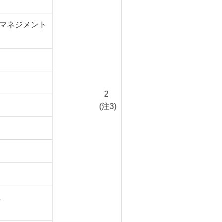
マネジメント
2
(注3)
員