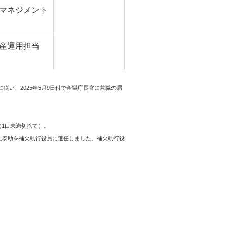
マネジメント
資産運用担当
従い、2025年5月9日付で金融庁長官に兼職の届
（1口未満切捨て）。
井上泰助を補欠執行役員に選任しました。補欠執行役