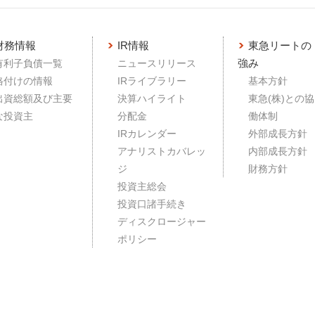
財務情報
IR情報
東急リートの
強み
有利子負債一覧
ニュースリリース
格付けの情報
IRライブラリー
基本方針
出資総額及び主要
決算ハイライト
東急(株)との協
な投資主
分配金
働体制
IRカレンダー
外部成長方針
アナリストカバレッ
内部成長方針
ジ
財務方針
投資主総会
投資口諸手続き
ディスクロージャー
ポリシー