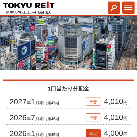
1口当たり分配金
4,010
2027
1
予想
円
年
月期
（第47期）
4,010
2026
7
予想
円
年
月期
（第46期）
4,000
2026
1
確定
円
年
月期
（第45期）