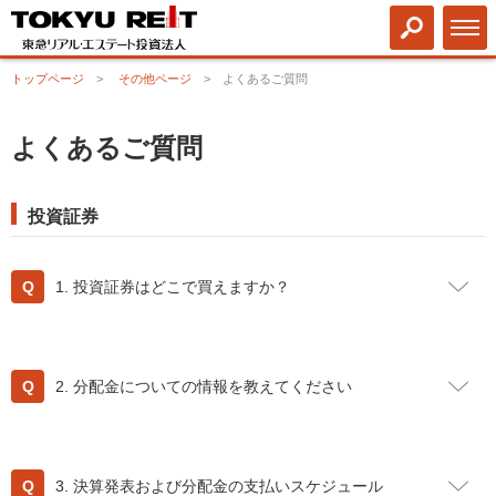
トップページ
その他ページ
よくあるご質問
よくあるご質問
投資証券
1. 投資証券はどこで買えますか？
TOKYU REITの投資証券は株式と同様に、東京証券取引所
で取引されていますので、お近くの証券会社を通じて購入
2. 分配金についての情報を教えてください
や売却をすることが可能です。また、インターネット証券
での売買も可能です。
分配金については
こちら
をご覧下さい。また、既に
TOKYU REITの投資口をお持ちの方で、分配金の銀行振込
3. 決算発表および分配金の支払いスケジュール