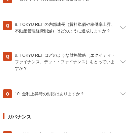
ンベストメント・マネジメント株式会社（東急REIM）
独
これは、個々の物件の選別にあたり、
投資方針
に定めてい
1投資案件当たりの最低投資額（税金及び取得費用等は除
自の情報収集能力と物件精査能力による第三者からの物件
る基準を厳守し、耐震性が高く地震に強いと判断される物
く）を原則として40億円以上(ただし、東急沿線地域に所
取得です。
3,000億円以上を将来のあるべき資産規模と考えていま
件でポートフォリオを構築しているためです。
在する物件については10億円、渋谷区を除く東京都心5区
東急REIMは、資産価値の向上と一投資口当たり利益の成
す。ただし、この目標を達成するための無理な投資はいた
さらに、REITは全般的に地震に弱いのではないかと懸念さ
8. TOKYU REITの内部成長（賃料単価や稼働率上昇、
地域に所在する物件については20億円、住宅及び底地につ
長に結びつくポートフォリオ構築を目指しています。
しません。 今後も投資方針を厳守し、「成長力のある地域
れる向きもあるようですが、TOKYU REITに限らず、全て
不動産管理経費削減）はどのように達成しますか？
いては、投資対象地域の別に関わらず10億円)と定めてい
もう1つは、東急(株)等との協働（
コラボレーション
）によ
における競争力のある物件への投資」という姿勢を貫いて
の上場REITは基本的に保有資産の耐震性に留意し、耐震性
るのをはじめとして、物件の予想収益、 建築及び設備仕
る物件取得です。
いきます。
の高い物件への投資や
PML
によるリスク度合いの開示を
様、耐震性能、権利関係、入居テナントなどの複合的な観
収入面では、
PM
(※)会社とともに既存テナント満足度の向
2011
年3月4日付で東急(株)、本投資法人及び本資産運用会
行っています。
点から検討し、投資基準に適う「競争力のある物件」にの
上を図ると同時に積極的なリーシング活動を展開し、賃料
社との間で
「保有不動産資産の売買等に関する覚書」
が締
9. TOKYU REITはどのような財務戦略（エクイティ・
従いまして、「上場REITは地震リスクに強い」、と断定す
み投資しています。 （投資基準の詳細については、
こち
及び稼働率の維持向上を図っています。
結されており、 TOKYU REITは特に物件取得にあたって、
ファイナンス、デット・ファイナンス）をとっていま
ることはできないものの、少なくとも「一般の事業法人と
ら
をご覧下さい）。
費用面では、ビルメンテナンスコストの削減を図っている
東急(株)等より
パイプライン・サポート
(※)を受けていま
すか？
比較して地震リスクに対する透明性が高い法人である」と
TOKYU REITは、「成長力のある地域」における「競争力
ほか、修繕費（修理や維持管理・原状回復費用）や 資本的
す。
考えています。
のある物件」にのみ投資することで、 投資商品として「ミ
支出（資産の使用可能期間の延長や資産価値の増加のため
(※)パイプライン・サポート；
(※)地震PML（Probable Maximum Loss）；
ディアムリスク・ミディアムリターン」に位置付けられる
資産の長期的かつ安定的な成長を目指して、市況を的確に
に支出した金額）のコストコントロールにも力を入れ、減
東急(株)等が、TOKYU REITが投資できるような不動産資
PMLとは、地震による予想最大損失を意味します。ここで
REITの中でも、「低リスク安定リターン」を指向していま
把握し、投資口の希薄化（新規投資口の追加発行による投
価償却費の範囲内に収めています。
産を売却する場合は、 優先的にTOKYU REITに対して売却
10. 金利上昇時の対応はありますか？
は、475年に一度の周期で起こると予想される最大規模の
す。
資口の割合持分の低下）に配慮した上で、 エクイティ・
(※)PM（プロパティ・マネジメント）；
を申し入れることとなっています。
地震に遭遇した場合の損害額・損害率を使用しています。
ファイナンス（投資口の追加発行）を行います。
オーナーからの委託に基づき行う建物保守管理、テナント
パイプライン･サポートの内容に関しては、
こちら
をご参
算出にあたっては個別対象不動産の建物状況の評価、設計
デット・ファイナンス（資金の借入れや投資法人債の発行
金利が上昇し資本コストが増加したとしても、優良物件を
管理（テナント営業戦略の策定、賃貸借条件交渉、クレー
照ください。
図書との整合性の確認、当該地の地盤の評価、耐震性能の
など）については、長期固定資金調達、複数の資金調達先
ガバナンス
保有していれば景気回復の恩恵を受けることができます。
ム対応等）、 修繕計画策定並びに入出金管理等の業務を指
評価を行ったうえで算出しています。PMLは、東京海上
の確保、返済期限の分散などにより、安定性の確保を目指
しかし、それが賃料収入となって形に現れるまでには、タ
します。TOKYU REITは、これらの業務を
東急(株)、
東急
ディーアール株式会社作成の地震リスク評価報告書に基づ
します。
イムラグ（賃料更改までの期間及び賃料交渉期間）が生じ
プロパティマネジメント(株)、
(株)
東急コミュニティー、