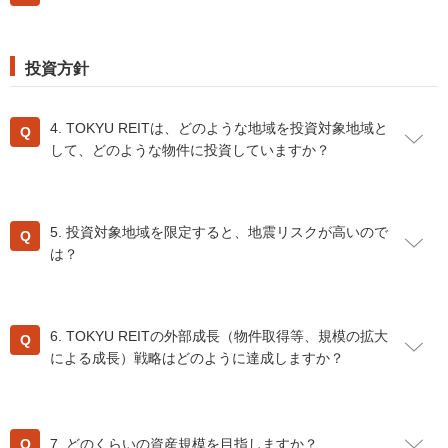
をご希望の方も、
こちら
をご覧下さい。
TOKYU REITの決算日は、毎年1月末日と7月末日です。決
投資方針
算発表は、3月と9月に行います。
その後、投資主の皆様には4月と10月に分配金領収証及び
資産運用報告書をお届けし、分配金の支払いをいたしま
4. TOKYU REITは、どのような地域を投資対象地域と
す。
して、どのような物件に投資していますか？
（投資対象地域）
東京都心5区地域及び東急沿線地域を主な投資対象地域と
5. 投資対象地域を限定すると、地震リスクが高いので
して、首都圏以外には投資しません。
は？
東京都心5区地域及び東急沿線地域は、人口・世帯数の成
長、相対的に高い所得水準、小売業における販売額、 東急
一般に、投資対象地域の限定されたポートフォリオは地震
線の旅客人員の増加から判断して、全国の中でも、「成長
リスクが高くなる傾向にあると考えられますが、
2026年1
力のある地域」であると考えられます。 （投資対象地域に
6. TOKYU REITの外部成長（物件取得等、規模の拡大
月31日
時点でTOKYU REITが保有するポートフォリオ全体
ついては、
こちら
をご覧下さい）
による成長）戦略はどのように達成しますか？
の地震PML（※）は3.4％であり、地震リスクは限定的で
（投資対象物件）
あると考えています。（今後、物件を新たに取得しても、
TOKYU REITが投資対象とするのは、オフィス、商業施
外部成長を達成する方法は、主に2つあります。
ポートフォリオ全体の地震PMLは10％以下となるように運
設、住宅及びそのいずれかを含む複合施設を用途とする物
1つは、資産運用会社である
東急リアル・エステート・イ
用します）
7. どのくらいの資産規模を目指しますか？
件です。