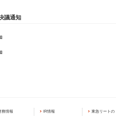
決議通知
知
知
財務情報
IR情報
東急リートの