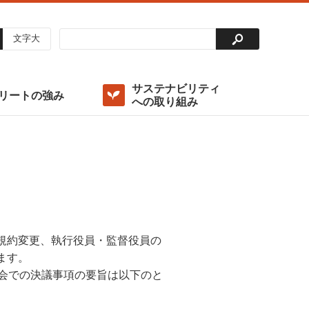
文字大
サステナビリティ
リートの強み
への取り組み
投資法人の仕組み
稼働率
出資総額及び主要な投資主
決算ハイライト
外部成長方針
重要課題（マテリアリティ）の特定
コンプライアンスポリシー
アナリストカバレッジ
環境（Environment）
ディスクロージャーポリシー
ガバナンス（Governance）/ ガバナンス体制の整備・
運用
グリーンファイナンス
規約変更、執行役員・監督役員の
ます。
会での決議事項の要旨は以下のと