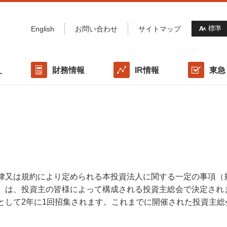
標準
English
お問い合わせ
サイトマップ
財務情報
IR情報
東急
オ
概要/沿革
ポートフォリオマップ
格付けの情報
IRライブラリー
東急(株)との協働体制
サステナビリティ方針・推進体制
利害関係者取引規程
各種データ
IRカレンダー
財務方針
気候変動への対応
投資口諸手続き
社会（Social）/ 資産運用会社の役職員への取り組み
ス
国際イニシアティブ / 外部認証・評価
律又は規約により定められる本投資法人に関する一定の事項（
）は、投資主の皆様によって構成される投資主総会で決定され
として2年に1回招集されます。これまでに開催された投資主総
表