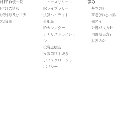
強み
有利子負債一覧
ニュースリリース
格付けの情報
IRライブラリー
基本方針
出資総額及び主要
決算ハイライト
東急(株)との協
な投資主
分配金
働体制
IRカレンダー
外部成長方針
アナリストカバレッ
内部成長方針
ジ
財務方針
投資主総会
投資口諸手続き
ディスクロージャー
ポリシー