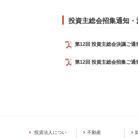
投資主総会招集通知・
第12回 投資主総会決議ご通
第12回 投資主総会招集ご通
投資法人につい
不動産