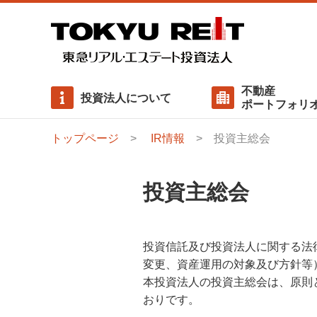
不動産
投資法人について
ポートフォリ
トップページ
IR情報
投資主総会
執行役員ご挨拶
物件一覧
有利子負債一覧
ニュースリリース
基本方針
サステナビリティに対する考え方
役員の状況
用途比率・ 地域比率
分配金
内部成長方針
ステークホルダーエンゲージメント
投資主総会
資産運用報酬
投資主総会
社会（Social）/ 社会配慮への取り組み
ガバナンス（Governance）/ コンプライアンス・リ
投資信託及び投資法人に関する法
クマネジメント
変更、資産運用の対象及び方針等
本投資法人の投資主総会は、原則
サステナビリティレポート / GRIスタンダード対照
おりです。