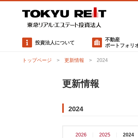
不動産
投資法人について
ポートフォリ
トップページ
更新情報
2024
執行役員ご挨拶
物件一覧
有利子負債一覧
ニュースリリース
基本方針
サステナビリティに対する考え方
役員の状況
用途比率・ 地域比率
分配金
内部成長方針
ステークホルダーエンゲージメント
更新情報
資産運用報酬
投資主総会
社会（Social）/ 社会配慮への取り組み
ガバナンス（Governance）/ コンプライアンス・リ
2024
クマネジメント
サステナビリティレポート / GRIスタンダード対照
2026
2025
2024