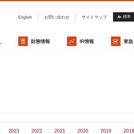
標準
English
お問い合わせ
サイトマップ
財務情報
IR情報
東急
オ
概要/沿革
ポートフォリオマップ
格付けの情報
IRライブラリー
東急(株)との協働体制
サステナビリティ方針・推進体制
利害関係者取引規程
各種データ
IRカレンダー
財務方針
気候変動への対応
投資口諸手続き
社会（Social）/ 資産運用会社の役職員への取り組み
ス
国際イニシアティブ / 外部認証・評価
表
2023
2022
2021
2020
2019
201