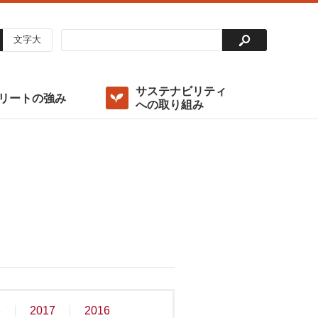
文字大
サステナビリティ
リートの強み
への取り組み
投資法人の仕組み
稼働率
出資総額及び主要な投資主
決算ハイライト
外部成長方針
重要課題（マテリアリティ）の特定
コンプライアンスポリシー
アナリストカバレッジ
環境（Environment）
ディスクロージャーポリシー
ガバナンス（Governance）/ ガバナンス体制の整備・
運用
グリーンファイナンス
8
2017
2016