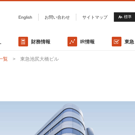
標準
English
お問い合わせ
サイトマップ
財務情報
IR情報
東急
オ
一覧
東急池尻大橋ビル
概要/沿革
ポートフォリオマップ
格付けの情報
IRライブラリー
東急(株)との協働体制
サステナビリティ方針・推進体制
利害関係者取引規程
各種データ
IRカレンダー
財務方針
気候変動への対応
投資口諸手続き
社会（Social）/ 資産運用会社の役職員への取り組み
ス
国際イニシアティブ / 外部認証・評価
表