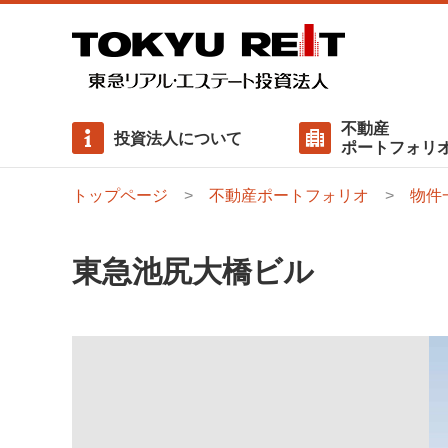
不動産
投資法人について
ポートフォリ
トップページ
不動産ポートフォリオ
物件
執行役員ご挨拶
物件一覧
有利子負債一覧
ニュースリリース
基本方針
サステナビリティに対する考え方
役員の状況
用途比率・ 地域比率
分配金
内部成長方針
ステークホルダーエンゲージメント
東急池尻大橋ビル
資産運用報酬
投資主総会
社会（Social）/ 社会配慮への取り組み
ガバナンス（Governance）/ コンプライアンス・リ
クマネジメント
サステナビリティレポート / GRIスタンダード対照