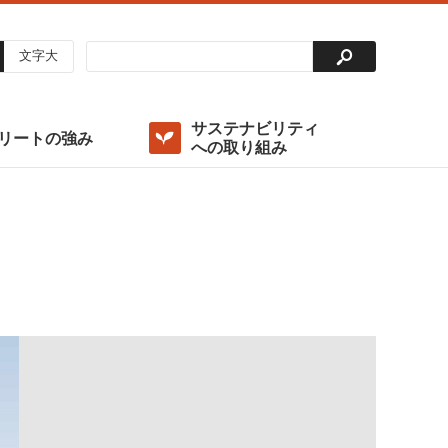
文字大
サステナビリティ
リートの強み
への取り組み
投資法人の仕組み
稼働率
出資総額及び主要な投資主
決算ハイライト
外部成長方針
重要課題（マテリアリティ）の特定
コンプライアンスポリシー
アナリストカバレッジ
環境（Environment）
ディスクロージャーポリシー
ガバナンス（Governance）/ ガバナンス体制の整備・
運用
グリーンファイナンス